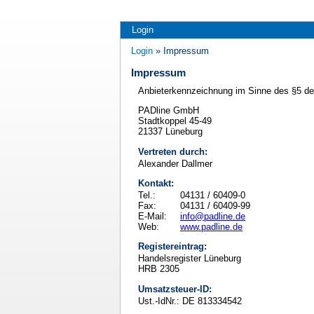
Login
Login
» Impressum
Impressum
Anbieterkennzeichnung im Sinne des §5 d
PADline GmbH
Stadtkoppel 45-49
21337 Lüneburg
Vertreten durch:
Alexander Dallmer
Kontakt:
Tel.:
04131 / 60409-0
Fax:
04131 / 60409-99
E-Mail:
info@padline.de
Web:
www.padline.de
Registereintrag:
Handelsregister Lüneburg
HRB 2305
Umsatzsteuer-ID:
Ust.-IdNr.: DE 813334542