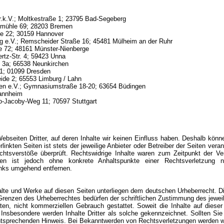
.k.V.; Moltkestraße 1; 23795 Bad-Segeberg
fmühle 69; 28203 Bremen
e 22; 30159 Hannover
g e.V.; Remscheider Straße 16; 45481 Mülheim an der Ruhr
e 72; 48161 Münster-Nienberge
rtz-Str. 4; 59423 Unna
 3a; 66538 Neunkirchen
1; 01099 Dresden
eide 2; 65553 Limburg / Lahn
gen e.V.; Gymnasiumstraße 18-20; 63654 Büdingen
Mannheim
-Jacoby-Weg 11; 70597 Stuttgart
bseiten Dritter, auf deren Inhalte wir keinen Einfluss haben. Deshalb könn
inkten Seiten ist stets der jeweilige Anbieter oder Betreiber der Seiten vera
chtsverstöße überprüft. Rechtswidrige Inhalte waren zum Zeitpunkt der Ve
Seiten ist jedoch ohne konkrete Anhaltspunkte einer Rechtsverletzung
inks umgehend entfernen.
halte und Werke auf diesen Seiten unterliegen dem deutschen Urheberrecht. Di
Grenzen des Urheberrechtes bedürfen der schriftlichen Zustimmung des jewei
ten, nicht kommerziellen Gebrauch gestattet. Soweit die Inhalte auf dieser
 Insbesondere werden Inhalte Dritter als solche gekennzeichnet. Sollten Si
ntsprechenden Hinweis. Bei Bekanntwerden von Rechtsverletzungen werden wir