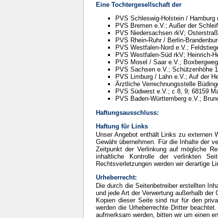
Eine Tochtergesellschaft der
PVS Schleswig-Holstein / Hamburg r
PVS Bremen e.V.; Außer der Schlei
PVS Niedersachsen rkV; Osterstraß
PVS Rhein-Ruhr / Berlin-Brandenbur
PVS Westfalen-Nord e.V.; Feldstieg
PVS Westfalen-Süd rkV; Heinrich-He
PVS Mosel / Saar e.V.; Boxbergweg
PVS Sachsen e.V.; Schützenhöhe 1
PVS Limburg / Lahn e.V.; Auf der H
Ärztliche Verrechnungsstelle Büdin
PVS Südwest e.V.; c 8, 9; 68159 
PVS Baden-Württemberg e.V.; Bruno
Haftungsausschluss:
Haftung für Links
Unser Angebot enthält Links zu externen We
Gewähr übernehmen. Für die Inhalte der verl
Zeitpunkt der Verlinkung auf mögliche Re
inhaltliche Kontrolle der verlinkten 
Rechtsverletzungen werden wir derartige L
Urheberrecht:
Die durch die Seitenbetreiber erstellten In
und jede Art der Verwertung außerhalb der 
Kopien dieser Seite sind nur für den priva
werden die Urheberrechte Dritter beachtet.
aufmerksam werden, bitten wir um einen e