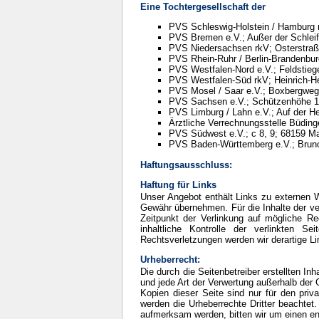
Eine Tochtergesellschaft der
PVS Schleswig-Holstein / Hamburg r
PVS Bremen e.V.; Außer der Schlei
PVS Niedersachsen rkV; Osterstraß
PVS Rhein-Ruhr / Berlin-Brandenbur
PVS Westfalen-Nord e.V.; Feldstieg
PVS Westfalen-Süd rkV; Heinrich-He
PVS Mosel / Saar e.V.; Boxbergweg
PVS Sachsen e.V.; Schützenhöhe 1
PVS Limburg / Lahn e.V.; Auf der H
Ärztliche Verrechnungsstelle Büdin
PVS Südwest e.V.; c 8, 9; 68159 
PVS Baden-Württemberg e.V.; Bruno
Haftungsausschluss:
Haftung für Links
Unser Angebot enthält Links zu externen We
Gewähr übernehmen. Für die Inhalte der verl
Zeitpunkt der Verlinkung auf mögliche Re
inhaltliche Kontrolle der verlinkten 
Rechtsverletzungen werden wir derartige L
Urheberrecht:
Die durch die Seitenbetreiber erstellten In
und jede Art der Verwertung außerhalb der 
Kopien dieser Seite sind nur für den priva
werden die Urheberrechte Dritter beachtet.
aufmerksam werden, bitten wir um einen e