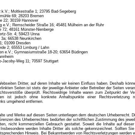
.k.V.; Moltkestraße 1; 23795 Bad-Segeberg
fmühle 69; 28203 Bremen
e 22; 30159 Hannover
g e.V.; Remscheider Straße 16; 45481 Mülheim an der Ruhr
e 72; 48161 Münster-Nienberge
rtz-Str. 4; 59423 Unna
 3a; 66538 Neunkirchen
1; 01099 Dresden
eide 2; 65553 Limburg / Lahn
gen e.V.; Gymnasiumstraße 18-20; 63654 Büdingen
Mannheim
-Jacoby-Weg 11; 70597 Stuttgart
bseiten Dritter, auf deren Inhalte wir keinen Einfluss haben. Deshalb könn
inkten Seiten ist stets der jeweilige Anbieter oder Betreiber der Seiten vera
chtsverstöße überprüft. Rechtswidrige Inhalte waren zum Zeitpunkt der Ve
Seiten ist jedoch ohne konkrete Anhaltspunkte einer Rechtsverletzung
inks umgehend entfernen.
halte und Werke auf diesen Seiten unterliegen dem deutschen Urheberrecht. Di
Grenzen des Urheberrechtes bedürfen der schriftlichen Zustimmung des jewei
ten, nicht kommerziellen Gebrauch gestattet. Soweit die Inhalte auf dieser
 Insbesondere werden Inhalte Dritter als solche gekennzeichnet. Sollten Si
ntsprechenden Hinweis. Bei Bekanntwerden von Rechtsverletzungen werden wir