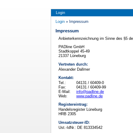
Login
Login
» Impressum
Impressum
Anbieterkennzeichnung im Sinne des §5 d
PADline GmbH
Stadtkoppel 45-49
21337 Lüneburg
Vertreten durch:
Alexander Dallmer
Kontakt:
Tel.:
04131 / 60409-0
Fax:
04131 / 60409-99
E-Mail:
info@padline.de
Web:
www.padline.de
Registereintrag:
Handelsregister Lüneburg
HRB 2305
Umsatzsteuer-ID:
Ust.-IdNr.: DE 813334542