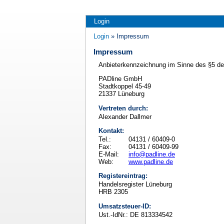
Login
Login
» Impressum
Impressum
Anbieterkennzeichnung im Sinne des §5 d
PADline GmbH
Stadtkoppel 45-49
21337 Lüneburg
Vertreten durch:
Alexander Dallmer
Kontakt:
Tel.:
04131 / 60409-0
Fax:
04131 / 60409-99
E-Mail:
info@padline.de
Web:
www.padline.de
Registereintrag:
Handelsregister Lüneburg
HRB 2305
Umsatzsteuer-ID:
Ust.-IdNr.: DE 813334542