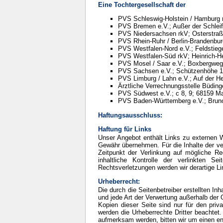
Eine Tochtergesellschaft der
PVS Schleswig-Holstein / Hamburg r
PVS Bremen e.V.; Außer der Schlei
PVS Niedersachsen rkV; Osterstraß
PVS Rhein-Ruhr / Berlin-Brandenbur
PVS Westfalen-Nord e.V.; Feldstieg
PVS Westfalen-Süd rkV; Heinrich-He
PVS Mosel / Saar e.V.; Boxbergweg
PVS Sachsen e.V.; Schützenhöhe 1
PVS Limburg / Lahn e.V.; Auf der H
Ärztliche Verrechnungsstelle Büdin
PVS Südwest e.V.; c 8, 9; 68159 
PVS Baden-Württemberg e.V.; Bruno
Haftungsausschluss:
Haftung für Links
Unser Angebot enthält Links zu externen We
Gewähr übernehmen. Für die Inhalte der verl
Zeitpunkt der Verlinkung auf mögliche Re
inhaltliche Kontrolle der verlinkten 
Rechtsverletzungen werden wir derartige L
Urheberrecht:
Die durch die Seitenbetreiber erstellten In
und jede Art der Verwertung außerhalb der 
Kopien dieser Seite sind nur für den priva
werden die Urheberrechte Dritter beachtet.
aufmerksam werden, bitten wir um einen e