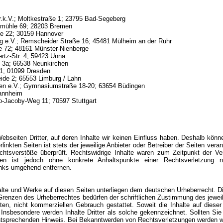
.k.V.; Moltkestraße 1; 23795 Bad-Segeberg
fmühle 69; 28203 Bremen
e 22; 30159 Hannover
g e.V.; Remscheider Straße 16; 45481 Mülheim an der Ruhr
e 72; 48161 Münster-Nienberge
rtz-Str. 4; 59423 Unna
 3a; 66538 Neunkirchen
1; 01099 Dresden
eide 2; 65553 Limburg / Lahn
gen e.V.; Gymnasiumstraße 18-20; 63654 Büdingen
Mannheim
-Jacoby-Weg 11; 70597 Stuttgart
bseiten Dritter, auf deren Inhalte wir keinen Einfluss haben. Deshalb könn
inkten Seiten ist stets der jeweilige Anbieter oder Betreiber der Seiten vera
chtsverstöße überprüft. Rechtswidrige Inhalte waren zum Zeitpunkt der Ve
Seiten ist jedoch ohne konkrete Anhaltspunkte einer Rechtsverletzung
inks umgehend entfernen.
halte und Werke auf diesen Seiten unterliegen dem deutschen Urheberrecht. Di
Grenzen des Urheberrechtes bedürfen der schriftlichen Zustimmung des jewei
ten, nicht kommerziellen Gebrauch gestattet. Soweit die Inhalte auf dieser
 Insbesondere werden Inhalte Dritter als solche gekennzeichnet. Sollten Si
ntsprechenden Hinweis. Bei Bekanntwerden von Rechtsverletzungen werden wir