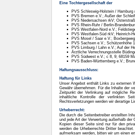
Eine Tochtergesellschaft der
PVS Schleswig-Holstein / Hamburg r
PVS Bremen e.V.; Außer der Schlei
PVS Niedersachsen rkV; Osterstraß
PVS Rhein-Ruhr / Berlin-Brandenbur
PVS Westfalen-Nord e.V.; Feldstieg
PVS Westfalen-Süd rkV; Heinrich-He
PVS Mosel / Saar e.V.; Boxbergweg
PVS Sachsen e.V.; Schützenhöhe 1
PVS Limburg / Lahn e.V.; Auf der H
Ärztliche Verrechnungsstelle Büdin
PVS Südwest e.V.; c 8, 9; 68159 
PVS Baden-Württemberg e.V.; Bruno
Haftungsausschluss:
Haftung für Links
Unser Angebot enthält Links zu externen We
Gewähr übernehmen. Für die Inhalte der verl
Zeitpunkt der Verlinkung auf mögliche Re
inhaltliche Kontrolle der verlinkten 
Rechtsverletzungen werden wir derartige L
Urheberrecht:
Die durch die Seitenbetreiber erstellten In
und jede Art der Verwertung außerhalb der 
Kopien dieser Seite sind nur für den priva
werden die Urheberrechte Dritter beachtet.
aufmerksam werden, bitten wir um einen e