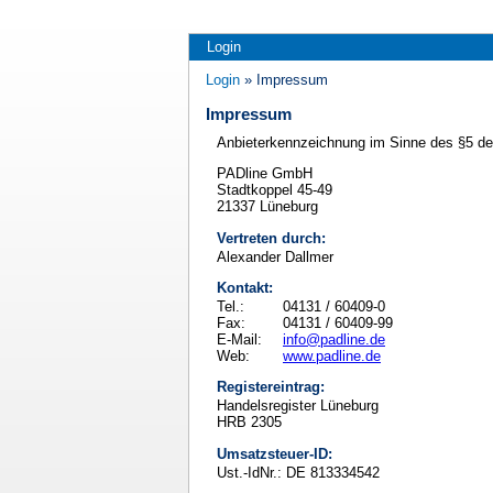
Login
Login
» Impressum
Impressum
Anbieterkennzeichnung im Sinne des §5 d
PADline GmbH
Stadtkoppel 45-49
21337 Lüneburg
Vertreten durch:
Alexander Dallmer
Kontakt:
Tel.:
04131 / 60409-0
Fax:
04131 / 60409-99
E-Mail:
info@padline.de
Web:
www.padline.de
Registereintrag:
Handelsregister Lüneburg
HRB 2305
Umsatzsteuer-ID:
Ust.-IdNr.: DE 813334542