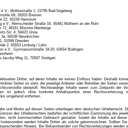
.k.V.; Moltkestraße 1; 23795 Bad-Segeberg
fmühle 69; 28203 Bremen
e 22; 30159 Hannover
g e.V.; Remscheider Straße 16; 45481 Mülheim an der Ruhr
e 72; 48161 Münster-Nienberge
rtz-Str. 4; 59423 Unna
 3a; 66538 Neunkirchen
1; 01099 Dresden
eide 2; 65553 Limburg / Lahn
gen e.V.; Gymnasiumstraße 18-20; 63654 Büdingen
Mannheim
-Jacoby-Weg 11; 70597 Stuttgart
bseiten Dritter, auf deren Inhalte wir keinen Einfluss haben. Deshalb könn
inkten Seiten ist stets der jeweilige Anbieter oder Betreiber der Seiten vera
chtsverstöße überprüft. Rechtswidrige Inhalte waren zum Zeitpunkt der Ve
Seiten ist jedoch ohne konkrete Anhaltspunkte einer Rechtsverletzung
inks umgehend entfernen.
halte und Werke auf diesen Seiten unterliegen dem deutschen Urheberrecht. Di
Grenzen des Urheberrechtes bedürfen der schriftlichen Zustimmung des jewei
ten, nicht kommerziellen Gebrauch gestattet. Soweit die Inhalte auf dieser
 Insbesondere werden Inhalte Dritter als solche gekennzeichnet. Sollten Si
ntsprechenden Hinweis. Bei Bekanntwerden von Rechtsverletzungen werden wir