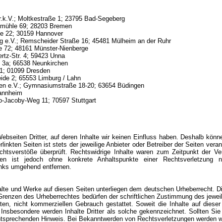
.k.V.; Moltkestraße 1; 23795 Bad-Segeberg
fmühle 69; 28203 Bremen
e 22; 30159 Hannover
g e.V.; Remscheider Straße 16; 45481 Mülheim an der Ruhr
e 72; 48161 Münster-Nienberge
rtz-Str. 4; 59423 Unna
 3a; 66538 Neunkirchen
1; 01099 Dresden
eide 2; 65553 Limburg / Lahn
gen e.V.; Gymnasiumstraße 18-20; 63654 Büdingen
Mannheim
-Jacoby-Weg 11; 70597 Stuttgart
bseiten Dritter, auf deren Inhalte wir keinen Einfluss haben. Deshalb könn
inkten Seiten ist stets der jeweilige Anbieter oder Betreiber der Seiten vera
chtsverstöße überprüft. Rechtswidrige Inhalte waren zum Zeitpunkt der Ve
Seiten ist jedoch ohne konkrete Anhaltspunkte einer Rechtsverletzung
inks umgehend entfernen.
halte und Werke auf diesen Seiten unterliegen dem deutschen Urheberrecht. Di
Grenzen des Urheberrechtes bedürfen der schriftlichen Zustimmung des jewei
ten, nicht kommerziellen Gebrauch gestattet. Soweit die Inhalte auf dieser
 Insbesondere werden Inhalte Dritter als solche gekennzeichnet. Sollten Si
ntsprechenden Hinweis. Bei Bekanntwerden von Rechtsverletzungen werden wir