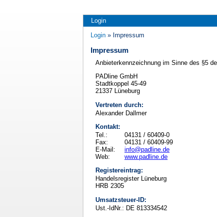
Login
Login
» Impressum
Impressum
Anbieterkennzeichnung im Sinne des §5 d
PADline GmbH
Stadtkoppel 45-49
21337 Lüneburg
Vertreten durch:
Alexander Dallmer
Kontakt:
Tel.:
04131 / 60409-0
Fax:
04131 / 60409-99
E-Mail:
info@padline.de
Web:
www.padline.de
Registereintrag:
Handelsregister Lüneburg
HRB 2305
Umsatzsteuer-ID:
Ust.-IdNr.: DE 813334542