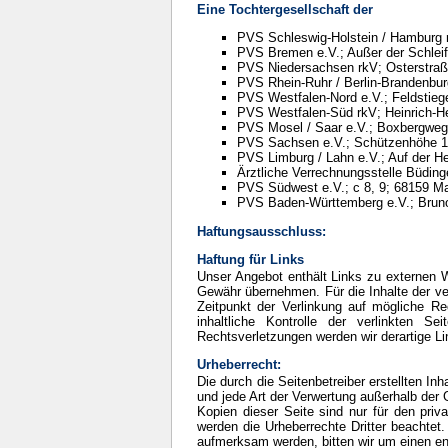
Eine Tochtergesellschaft der
PVS Schleswig-Holstein / Hamburg r
PVS Bremen e.V.; Außer der Schlei
PVS Niedersachsen rkV; Osterstraß
PVS Rhein-Ruhr / Berlin-Brandenbur
PVS Westfalen-Nord e.V.; Feldstieg
PVS Westfalen-Süd rkV; Heinrich-He
PVS Mosel / Saar e.V.; Boxbergweg
PVS Sachsen e.V.; Schützenhöhe 1
PVS Limburg / Lahn e.V.; Auf der H
Ärztliche Verrechnungsstelle Büdin
PVS Südwest e.V.; c 8, 9; 68159 
PVS Baden-Württemberg e.V.; Bruno
Haftungsausschluss:
Haftung für Links
Unser Angebot enthält Links zu externen We
Gewähr übernehmen. Für die Inhalte der verl
Zeitpunkt der Verlinkung auf mögliche Re
inhaltliche Kontrolle der verlinkten 
Rechtsverletzungen werden wir derartige L
Urheberrecht:
Die durch die Seitenbetreiber erstellten In
und jede Art der Verwertung außerhalb der 
Kopien dieser Seite sind nur für den priva
werden die Urheberrechte Dritter beachtet.
aufmerksam werden, bitten wir um einen e