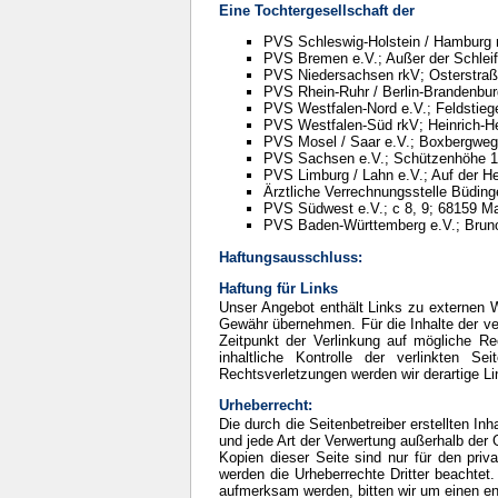
Eine Tochtergesellschaft der
PVS Schleswig-Holstein / Hamburg r
PVS Bremen e.V.; Außer der Schlei
PVS Niedersachsen rkV; Osterstraß
PVS Rhein-Ruhr / Berlin-Brandenbur
PVS Westfalen-Nord e.V.; Feldstieg
PVS Westfalen-Süd rkV; Heinrich-He
PVS Mosel / Saar e.V.; Boxbergweg
PVS Sachsen e.V.; Schützenhöhe 1
PVS Limburg / Lahn e.V.; Auf der H
Ärztliche Verrechnungsstelle Büdin
PVS Südwest e.V.; c 8, 9; 68159 
PVS Baden-Württemberg e.V.; Bruno
Haftungsausschluss:
Haftung für Links
Unser Angebot enthält Links zu externen We
Gewähr übernehmen. Für die Inhalte der verl
Zeitpunkt der Verlinkung auf mögliche Re
inhaltliche Kontrolle der verlinkten 
Rechtsverletzungen werden wir derartige L
Urheberrecht:
Die durch die Seitenbetreiber erstellten In
und jede Art der Verwertung außerhalb der 
Kopien dieser Seite sind nur für den priva
werden die Urheberrechte Dritter beachtet.
aufmerksam werden, bitten wir um einen e