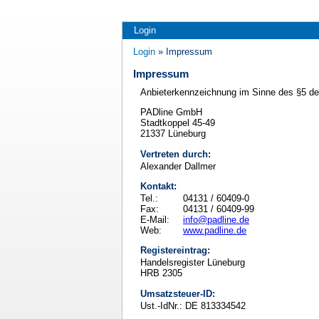
Login
Login
» Impressum
Impressum
Anbieterkennzeichnung im Sinne des §5 d
PADline GmbH
Stadtkoppel 45-49
21337 Lüneburg
Vertreten durch:
Alexander Dallmer
Kontakt:
Tel.:
04131 / 60409-0
Fax:
04131 / 60409-99
E-Mail:
info@padline.de
Web:
www.padline.de
Registereintrag:
Handelsregister Lüneburg
HRB 2305
Umsatzsteuer-ID:
Ust.-IdNr.: DE 813334542