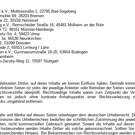
.k.V.; Moltkestraße 1; 23795 Bad-Segeberg
fmühle 69; 28203 Bremen
e 22; 30159 Hannover
g e.V.; Remscheider Straße 16; 45481 Mülheim an der Ruhr
e 72; 48161 Münster-Nienberge
rtz-Str. 4; 59423 Unna
 3a; 66538 Neunkirchen
1; 01099 Dresden
eide 2; 65553 Limburg / Lahn
gen e.V.; Gymnasiumstraße 18-20; 63654 Büdingen
Mannheim
-Jacoby-Weg 11; 70597 Stuttgart
bseiten Dritter, auf deren Inhalte wir keinen Einfluss haben. Deshalb könn
inkten Seiten ist stets der jeweilige Anbieter oder Betreiber der Seiten vera
chtsverstöße überprüft. Rechtswidrige Inhalte waren zum Zeitpunkt der Ve
Seiten ist jedoch ohne konkrete Anhaltspunkte einer Rechtsverletzung
inks umgehend entfernen.
halte und Werke auf diesen Seiten unterliegen dem deutschen Urheberrecht. Di
Grenzen des Urheberrechtes bedürfen der schriftlichen Zustimmung des jewei
ten, nicht kommerziellen Gebrauch gestattet. Soweit die Inhalte auf dieser
 Insbesondere werden Inhalte Dritter als solche gekennzeichnet. Sollten Si
ntsprechenden Hinweis. Bei Bekanntwerden von Rechtsverletzungen werden wir